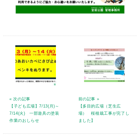
« 次の記事
前の記事 »
【子ども広場】7/13(月)～
【多目的広場（芝生広
7/14(火) 一部遊具の塗装
場） 桜植栽工事が完了し
作業のおしらせ
ました】